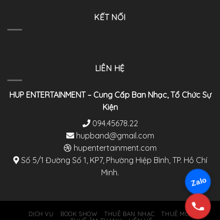
KẾT NỐI
LIÊN HỆ
HUP ENTERTAINMENT – Cung Cấp Ban Nhạc, Tổ Chức Sự
Kiện
094.45678.22
hupband@gmail.com
hupentertainment.com
Số 5/1 Đường Số 1, KP7, Phường Hiệp Bình, TP. Hồ Chí
Minh.
Zalo
DỊCH VỤ
BOOK SHOW
THUÊ BAN NHẠC
THUÊ MC