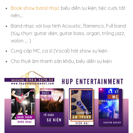
Book show band nhạc
biểu diễn sự kiện, tiệc cưới, tất
niên,…
Band nhạc với loại hình Acoustic, flamenco, Full band
(tùy chọn: guitar điện, guitar bass, organ, trống jazz,
violon ,… )
Cung cấp MC, ca sĩ (Vocal) hát show sự kiện.
Cho thuê âm thanh sân khấu, biểu diễn sự kiện.