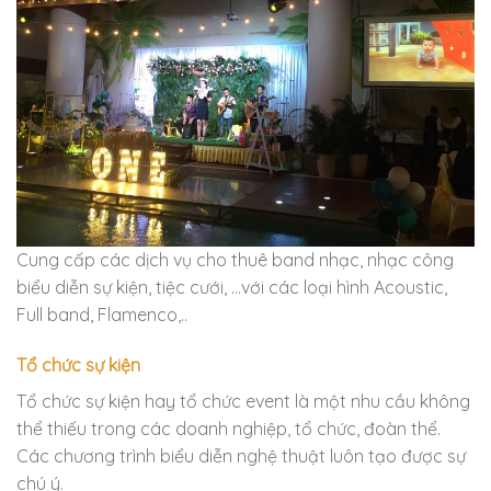
Cung cấp các dịch vụ cho thuê band nhạc, nhạc công
biểu diễn sự kiện, tiệc cưới, …với các loại hình Acoustic,
Full band, Flamenco,..
Tổ chức sự kiện
Tổ chức sự kiện hay tổ chức event là một nhu cầu không
thể thiếu trong các doanh nghiệp, tổ chức, đoàn thể.
Các chương trình biểu diễn nghệ thuật luôn tạo được sự
chú ý.