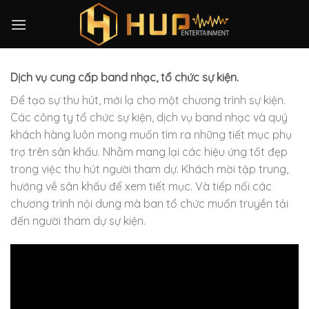
Skip
to
content
Dịch vụ cung cấp band nhạc, tổ chức sự kiện.
Để tạo sự thu hút, mới lạ cho một chương trình sự kiện.
Các công ty tổ chức sự kiện, dịch vụ band nhạc và quý
khách hàng luôn mong muốn tìm ra những tiết mục phụ
trợ trên sân khấu. Nhằm mang lại các hiệu ứng tốt đẹp
trong việc thu hút người tham dự. Khách mời tập trung,
hướng về sân khấu để xem tiết mục. Và tiếp nối các
chương trình nội dung mà ban tổ chức muốn truyền tải
đến người tham dự sự kiện.