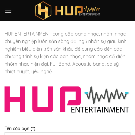
Skip
to
content
HUP ENTERTAINMENT cung cấp band nhạc, nhóm nhạc
chuyên nghiệp luôn sẵn sàng đội ngũ nhân sự giàu kinh
nghiệm biểu diễn trên sân khấu để cung cấp đến các
chương trình sự kiện các ban nhạc, nhóm nhạc cổ điển,
nhóm nhạc hiện đại, Full Band, Acoustic band, ca sỹ
nhiệt huyết, yêu nghề.
Tên của bạn (*)