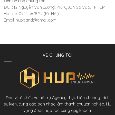
Liên hệ cho chúng tôi:
ĐC: 312 Nguyễn Văn Lượng, P16, Quận Gò Vấp, TPHCM
Hotline: 0944.5678.22 (Mr. Hải)
Email: hupband@gmail.com
VỀ CHÚNG TÔI
Đơn vị tổ chức và hỗ trợ Agency thực hiện chương trình
sự kiện, cung cấp ban nhạc, âm thanh chuyên nghiệp. Hy
vọng được hợp tác củng quý khách.