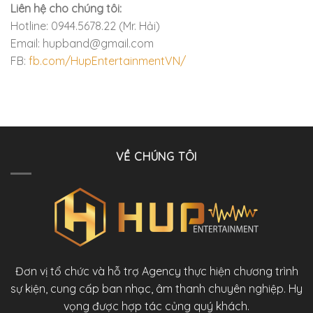
Liên hệ cho chúng tôi:
Hotline: 0944.5678.22 (Mr. Hải)
Email: hupband@gmail.com
FB:
fb.com/HupEntertainmentVN/
VỀ CHÚNG TÔI
Đơn vị tổ chức và hỗ trợ Agency thực hiện chương trình
sự kiện, cung cấp ban nhạc, âm thanh chuyên nghiệp. Hy
vọng được hợp tác củng quý khách.