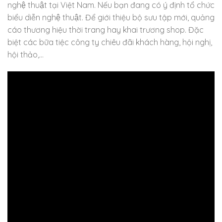
nghệ thuật tại Việt Nam. Nếu bạn đang có ý định tổ chức
biểu diễn nghệ thuật. Để giới thiệu bộ sưu tập mới, quảng
cáo thương hiệu thời trang hay khai trương shop. Đặc
biệt các bữa tiệc công ty chiêu đãi khách hàng, hội nghị,
hội thảo,…