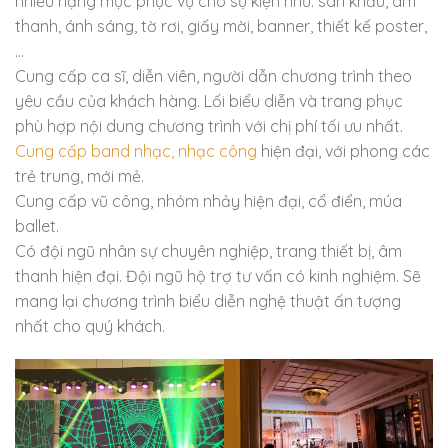
nhiều hạng mục phục vụ cho sự kiện như: sân khấu, âm
thanh, ánh sáng, tờ rơi, giấy mời, banner, thiết kế poster,
…
Cung cấp ca sĩ, diễn viên, người dẫn chương trình theo
yêu cầu của khách hàng. Lối biểu diễn và trang phục
phù hợp nội dung chương trình với chị phí tối ưu nhất.
Cung cấp band nhạc, nhạc công
hiện đại, với phong các
trẻ trung, mới mẻ.
Cung cấp vũ công, nhóm nhảy hiện đại, cổ điển, múa
ballet.
Có đội ngũ nhân sự chuyên nghiệp, trang thiết bị, âm
thanh hiện đại. Đội ngũ hộ trợ tư vấn có kinh nghiệm. Sẽ
mang lại chương trình biểu diễn nghệ thuật ấn tượng
nhất cho quý khách.