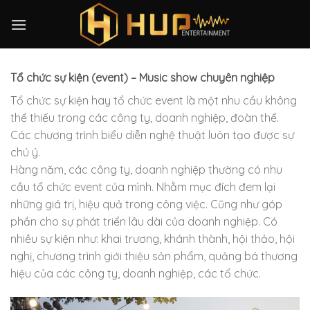
Skip
to
content
Tổ chức sự kiện (event) – Music show chuyên nghiệp
Tổ chức sự kiện hay tổ chức event là một nhu cầu không
thể thiếu trong các công ty, doanh nghiệp, đoàn thể.
Các chương trình biểu diễn nghệ thuật luôn tạo được sự
chú ý.
Hàng năm, các công ty, doanh nghiệp thường có nhu
cầu tổ chức event của mình. Nhằm mục đích đem lại
những giá trị, hiệu quả trong công việc. Cũng như góp
phần cho sự phát triển lâu dài của doanh nghiệp. Có
nhiều sự kiện như: khai trương, khánh thành, hội thảo, hội
nghị, chương trình giới thiệu sản phẩm, quảng bá thương
hiệu của các công ty, doanh nghiệp, các tổ chức.