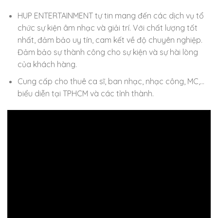
HUP ENTERTAINMENT tự tin mang đến các dịch vụ tổ
chức sự kiện âm nhạc và giải trí. Với chất lượng tốt
nhất, đảm bảo uy tín, cam kết về độ chuyên nghiệp.
Đảm bảo sự thành công cho sự kiện và sự hài lòng
của khách hàng.
Cung cấp cho thuê ca sĩ, ban nhạc, nhạc công, MC,…
biểu diễn tại TPHCM và các tỉnh thành.