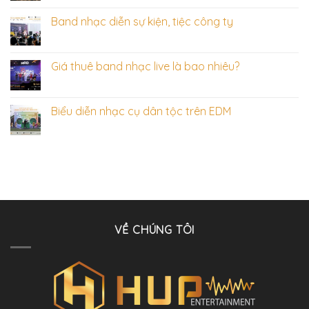
Band nhạc diễn sự kiện, tiệc công ty
Giá thuê band nhạc live là bao nhiêu?
Biểu diễn nhạc cụ dân tộc trên EDM
VỀ CHÚNG TÔI