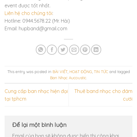
event được tốt nhất.
Liên hệ cho chúng tôi
:
Hotline: 0944.5678.22 (Mr. Hải)
Email: hupband@gmail.com
This entry was posted in
BÀI VIẾT
,
HOẠT ĐỘNG
,
TIN TỨC
and tagged
Ban Nhạc Aucoustic
.
Cung cấp ban nhạc hiện đại
Thuê band nhạc cho đám
tại tphcm
cưới
Để lại một bình luận
Email của bạn sẽ không được hiển thị công khai.