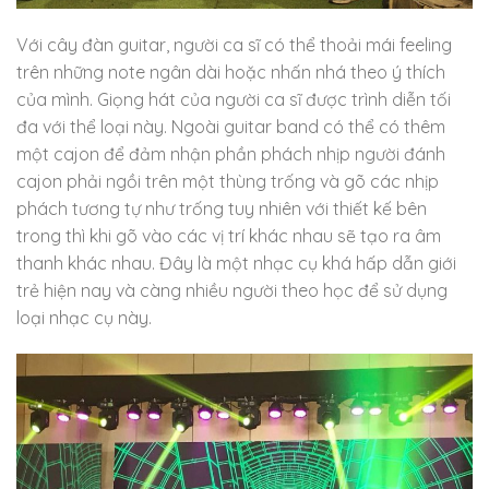
Với cây đàn guitar, người ca sĩ có thể thoải mái feeling
trên những note ngân dài hoặc nhấn nhá theo ý thích
của mình. Giọng hát của người ca sĩ được trình diễn tối
đa với thể loại này. Ngoài guitar band có thể có thêm
một cajon để đảm nhận phần phách nhịp người đánh
cajon phải ngồi trên một thùng trống và gõ các nhịp
phách tương tự như trống tuy nhiên với thiết kế bên
trong thì khi gõ vào các vị trí khác nhau sẽ tạo ra âm
thanh khác nhau. Đây là một nhạc cụ khá hấp dẫn giới
trẻ hiện nay và càng nhiều người theo học để sử dụng
loại nhạc cụ này.