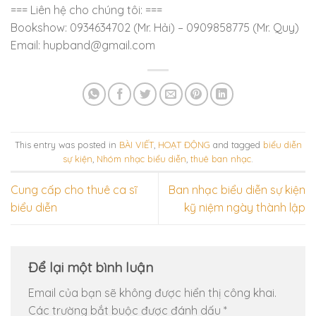
=== Liên hệ cho chúng tôi: ===
Bookshow: 0934634702 (Mr. Hải) – 0909858775 (Mr. Quy)
Email: hupband@gmail.com
This entry was posted in
BÀI VIẾT
,
HOẠT ĐỘNG
and tagged
biểu diễn
sự kiện
,
Nhóm nhạc biểu diễn
,
thuê ban nhạc
.
Cung cấp cho thuê ca sĩ
Ban nhạc biểu diễn sự kiện
biểu diễn
kỹ niệm ngày thành lập
Để lại một bình luận
Email của bạn sẽ không được hiển thị công khai.
Các trường bắt buộc được đánh dấu
*