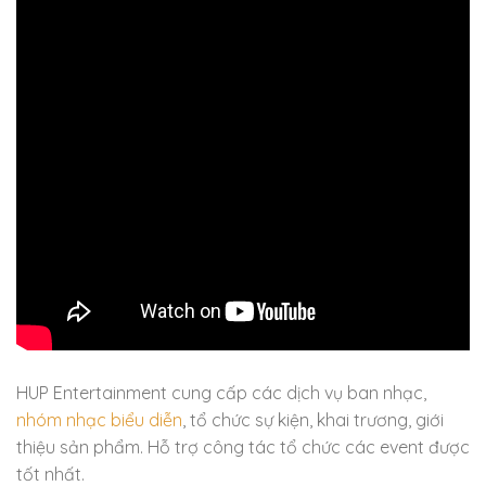
HUP Entertainment cung cấp các dịch vụ ban nhạc,
nhóm nhạc biểu diễn
, tổ chức sự kiện, khai trương, giới
thiệu sản phẩm. Hỗ trợ công tác tổ chức các event được
tốt nhất.