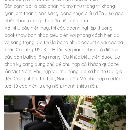
Bên cạnh đó, là các phần hỗ trợ như trang trí không
gian, âm thanh, ánh sáng, band nhạc biểu diễn … sẽ góp
phần thành công cho bữa tiệc của bạn.
Với nhu cầu hiện nay, thì các doanh nghiệp thường
bookshow ban nhạc biểu diễn với phong cách hiện đại
và sang trọng. Có thể là band nhạc acoustic với các ca
khúc Country, USUK, … Hoặc với piano nhạc cổ điển và
các bản ballad lãng mạng. Ca khúc biểu diễn được lựa
chọn kỹ càng đúng chủ đề phù hợp cả khách quốc tế
lẫn Việt Nam. Phù hợp với mọi tầng lớp xã hội từ Đại gia
đến Công nhân, Trí thức, Nông dân. Và phù hợp mọi lứa
tuổi từ cao niên, trung niên, thanh thiếu niên.