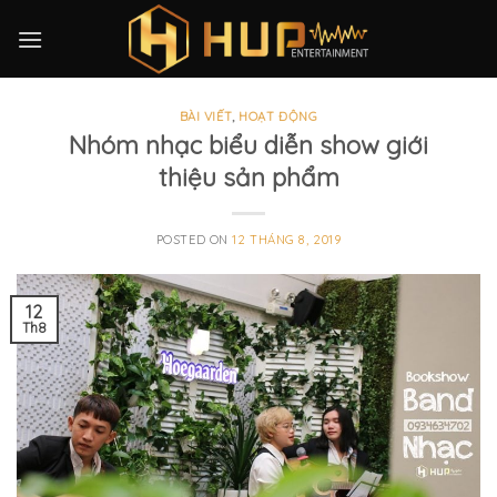
Skip
to
content
BÀI VIẾT
,
HOẠT ĐỘNG
Nhóm nhạc biểu diễn show giới
thiệu sản phẩm
POSTED ON
12 THÁNG 8, 2019
12
Th8