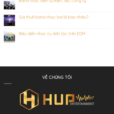
Band nhạc diễn sự kiện, tiệc công ty
Giá thuê band nhạc live là bao nhiêu?
Biểu diễn nhạc cụ dân tộc trên EDM
VỀ CHÚNG TÔI