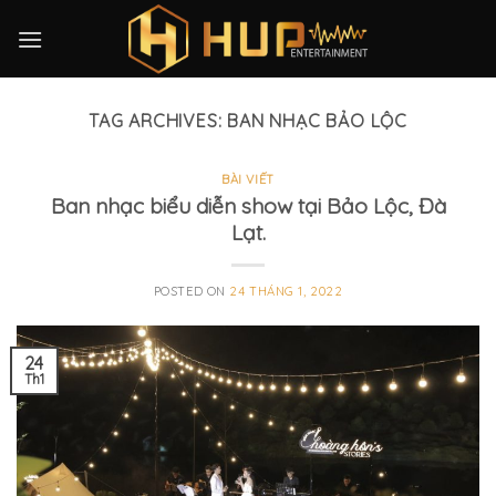
Skip
to
content
TAG ARCHIVES:
BAN NHẠC BẢO LỘC
BÀI VIẾT
Ban nhạc biểu diễn show tại Bảo Lộc, Đà
Lạt.
POSTED ON
24 THÁNG 1, 2022
24
Th1