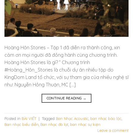
Hoàng Hôn Stories – Tập 1 đã diễn ra thành công, xin
cảm ơn mọi người đã đồng hành cùng chương trình.
Hoàng Hôn Stories là gì? ” Chương trình
#Hoàng_Hôn_Stories là chuỗi dự án nhiều tập do
KingDom Land tổ chức, với sự tham gia của nhiều nghệ sĩ
như: Nguyễn Hồng Thuận, MC […]
CONTINUE READING
→
Posted in
BÀI VIẾT
|
Tagged
Ban Nhạc Acoustic
,
ban nhạc bảo lộc
,
Ban nhạc biểu diễn
,
Ban nhạc đà lạt
,
ban nhạc sự kiện
Leave a comment