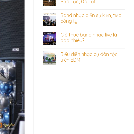
Bảo Lộc, Đà Lạt.
Band nhạc diễn sự kiện, tiệc
công ty
Giá thuê band nhạc live là
bao nhiêu?
Biểu diễn nhạc cụ dân tộc
trên EDM