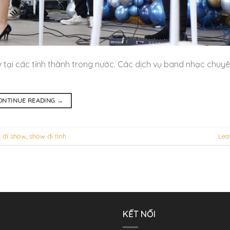
ại các tỉnh thành trong nước. Các dịch vụ band nhạc chuy
ONTINUE READING
→
 đi show
,
show đi tỉnh
Lea
KẾT NỐI