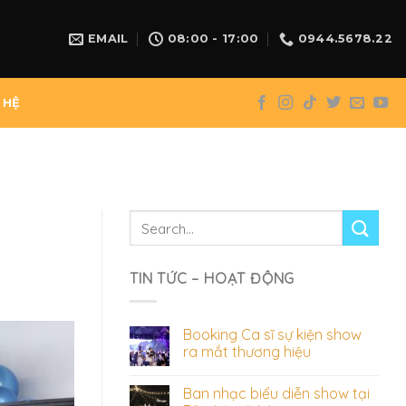
EMAIL
08:00 - 17:00
0944.5678.22
 HỆ
TIN TỨC – HOẠT ĐỘNG
Booking Ca sĩ sự kiện show
ra mắt thương hiệu
Ban nhạc biểu diễn show tại