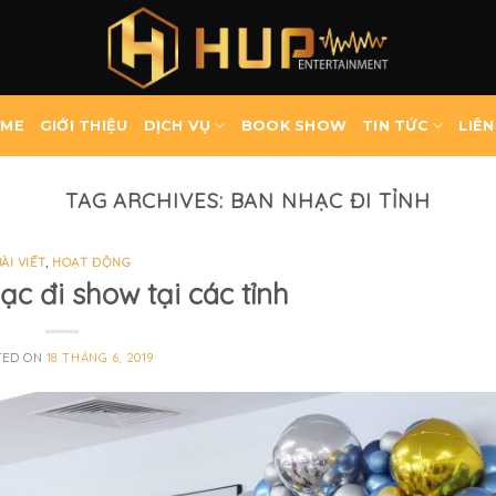
ME
GIỚI THIỆU
DỊCH VỤ
BOOK SHOW
TIN TỨC
LIÊN
TAG ARCHIVES:
BAN NHẠC ĐI TỈNH
ÀI VIẾT
,
HOẠT ĐỘNG
c đi show tại các tỉnh
TED ON
18 THÁNG 6, 2019