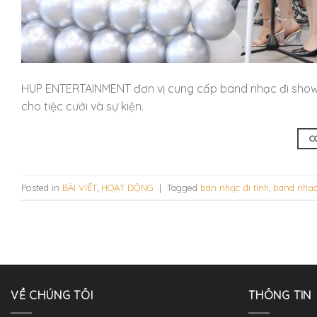
HUP ENTERTAINMENT đơn vị cung cấp band nhạc đi show t
cho tiệc cưới và sự kiện.
C
Posted in
BÀI VIẾT
,
HOẠT ĐỘNG
|
Tagged
ban nhạc đi tỉnh
,
band nhạc
VỀ CHÚNG TÔI
THÔNG TIN