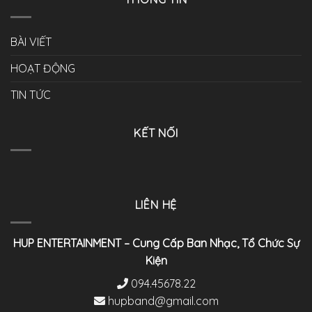
BÀI VIẾT
HOẠT ĐỘNG
TIN TỨC
KẾT NỐI
LIÊN HỆ
HUP ENTERTAINMENT – Cung Cấp Ban Nhạc, Tổ Chức Sự
Kiện
094.45678.22
hupband@gmail.com