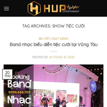
Skip
to
content
TAG ARCHIVES:
SHOW TIỆC CƯỚI
BÀI VIẾT
,
HOẠT ĐỘNG
Band nhạc biểu diễn tiệc cưới tại Vũng Tàu
POSTED ON
20 THÁNG 10, 2020
20
Th10