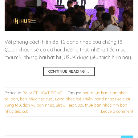
Với phong cách hiện đại từ band nhạc của chúng tôi.
Quan khách sẽ có cơ hội thưởng thức những tiếc mục
mới mẻ, những bài hát hit, USUK được yêu thích hiện nay.
CONTINUE READING
→
Posted in
BÀI VIẾT
,
HOẠT ĐỘNG
|
Tagged
ban nhạc hcm
,
ban nhạc
sài gòn
,
ban nhạc tiệc cưới
,
Band nhạc biểu diễn
,
band nhạc tiệc cưới
vũng tàu
,
dịch vụ ban nhạc
,
Show Tiệc Cưới
,
thuê ban nhạc
,
tìm ban
nhạc tiệc cưới
Leave a comment