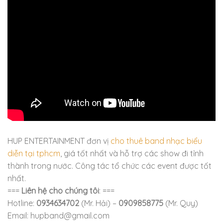
HUP ENTERTAINMENT đơn vị
cho thuê band nhạc biểu
diễn tại tphcm
, giá tốt nhất và hỗ trợ các show đi tỉnh
thành trong nước. Công tác tổ chức các event được tốt
nhất.
===
Liên hệ cho chúng tôi
: ===
Hotline:
0934634702
(Mr. Hải) –
0909858775
(Mr. Quy)
Email: hupband@gmail.com