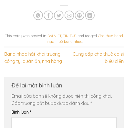
This entry was posted in
BÀI VIẾT
,
TIN TỨC
and tagged
Cho thuê band
nhạc
,
thuê band nhạc
.
Band nhạc hát khai trương
Cung cấp cho thuê ca sĩ
công ty, quán ăn, nhà hàng
biểu diễn
Để lại một bình luận
Email của bạn sẽ không được hiển thị công khai.
Các trường bắt buộc được đánh dấu
*
Bình luận
*