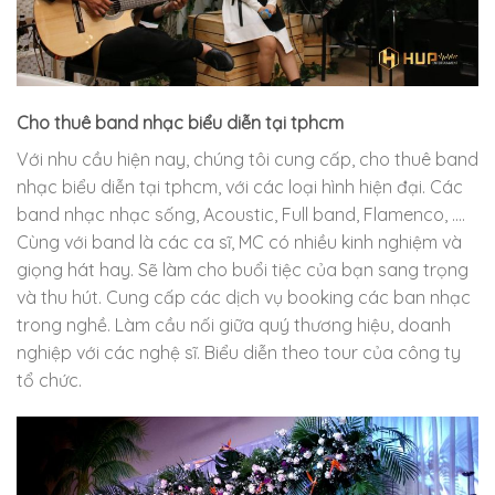
Cho thuê band nhạc biểu diễn tại tphcm
Với nhu cầu hiện nay, chúng tôi cung cấp, cho thuê band
nhạc biểu diễn tại tphcm, với các loại hình hiện đại. Các
band nhạc nhạc sống, Acoustic, Full band, Flamenco, ….
Cùng với band là các ca sĩ, MC có nhiều kinh nghiệm và
giọng hát hay. Sẽ làm cho buổi tiệc của bạn sang trọng
và thu hút. Cung cấp các dịch vụ booking các ban nhạc
trong nghề. Làm cầu nối giữa quý thương hiệu, doanh
nghiệp với các nghệ sĩ. Biểu diễn theo tour của công ty
tổ chức.