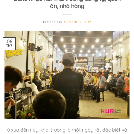
ăn, nhà hàng
POSTED ON
6 THÁNG 7, 2019
06
Th7
Từ xưa đến nay, khai trương là một ngày rất đặc biệt và