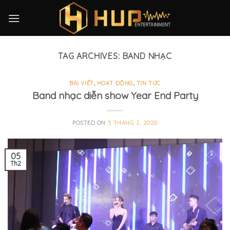
Skip
to
content
TAG ARCHIVES:
BAND NHẠC
BÀI VIẾT
,
HOẠT ĐỘNG
,
TIN TỨC
Band nhạc diễn show Year End Party
POSTED ON
5 THÁNG 2, 2020
05
Th2