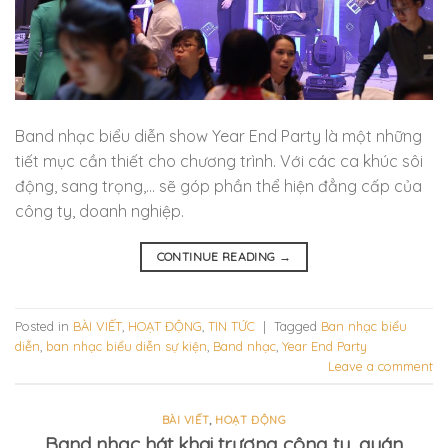
Band nhạc biểu diễn show Year End Party là một những
tiết mục cần thiết cho chương trình. Với các ca khúc sôi
động, sang trọng,… sẽ góp phần thể hiện đẳng cấp của
công ty, doanh nghiệp.
CONTINUE READING
→
Posted in
BÀI VIẾT
,
HOẠT ĐỘNG
,
TIN TỨC
|
Tagged
Ban nhạc biểu
diễn
,
ban nhạc biểu diễn sự kiện
,
Band nhạc
,
Year End Party
Leave a comment
BÀI VIẾT
,
HOẠT ĐỘNG
Band nhạc hát khai trương công ty, quán