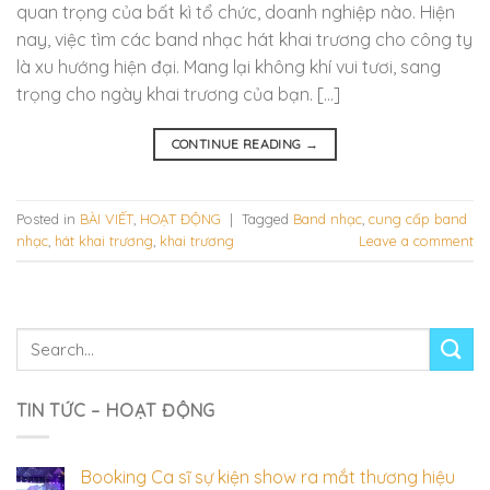
quan trọng của bất kì tổ chức, doanh nghiệp nào. Hiện
nay, việc tìm các band nhạc hát khai trương cho công ty
là xu hướng hiện đại. Mang lại không khí vui tươi, sang
trọng cho ngày khai trương của bạn. […]
CONTINUE READING
→
Posted in
BÀI VIẾT
,
HOẠT ĐỘNG
|
Tagged
Band nhạc
,
cung cấp band
nhạc
,
hát khai trương
,
khai trương
Leave a comment
TIN TỨC – HOẠT ĐỘNG
Booking Ca sĩ sự kiện show ra mắt thương hiệu