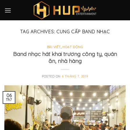
Skip
to
content
TAG ARCHIVES:
CUNG CẤP BAND NHẠC
BÀI VIẾT
,
HOẠT ĐỘNG
Band nhạc hát khai trương công ty, quán
ăn, nhà hàng
POSTED ON
6 THÁNG 7, 2019
06
Th7