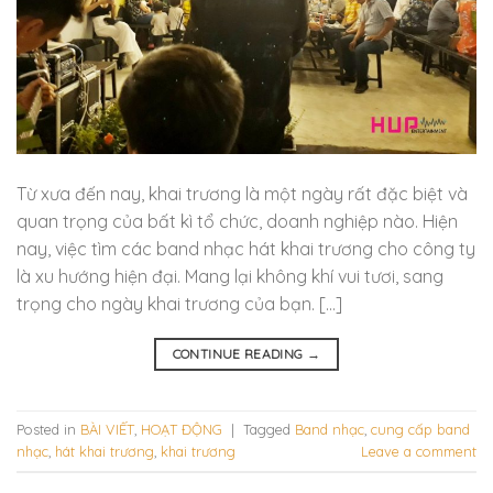
Từ xưa đến nay, khai trương là một ngày rất đặc biệt và
quan trọng của bất kì tổ chức, doanh nghiệp nào. Hiện
nay, việc tìm các band nhạc hát khai trương cho công ty
là xu hướng hiện đại. Mang lại không khí vui tươi, sang
trọng cho ngày khai trương của bạn. […]
CONTINUE READING
→
Posted in
BÀI VIẾT
,
HOẠT ĐỘNG
|
Tagged
Band nhạc
,
cung cấp band
nhạc
,
hát khai trương
,
khai trương
Leave a comment